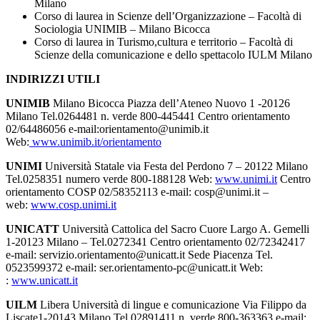
Milano
Corso di laurea in Scienze dell’Organizzazione – Facoltà di
Sociologia UNIMIB – Milano Bicocca
Corso di laurea in Turismo,cultura e territorio – Facoltà di
Scienze della comunicazione e dello spettacolo IULM Milano
INDIRIZZI UTILI
UNIMIB
Milano Bicocca Piazza dell’Ateneo Nuovo 1 -20126
Milano Tel.0264481 n. verde 800-445441 Centro orientamento
02/64486056 e-mail:orientamento@unimib.it
Web:
www.unimib.it/orientamento
UNIMI
Università Statale via Festa del Perdono 7 – 20122 Milano
Tel.0258351 numero verde 800-188128 Web:
www.unimi.it
Centro
orientamento COSP 02/58352113 e-mail: cosp@unimi.it –
web:
www.cosp.unimi.it
UNICATT
Università Cattolica del Sacro Cuore Largo A. Gemelli
1-20123 Milano – Tel.0272341 Centro orientamento 02/72342417
e-mail: servizio.orientamento@unicatt.it Sede Piacenza Tel.
0523599372 e-mail: ser.orientamento-pc@unicatt.it Web:
:
www.unicatt.it
UILM
Libera Università di lingue e comunicazione Via Filippo da
Liscate1-20143 Milano Tel.02891411 n. verde 800-363363 e-mail: