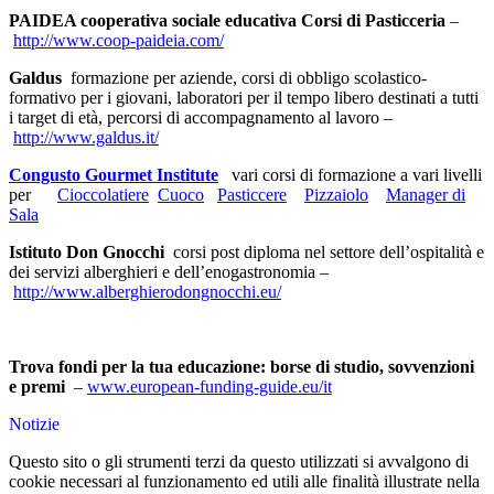
PAIDEA cooperativa sociale educativa Corsi di Pasticceria
–
http://www.coop-paideia.com/
Galdus
formazione per aziende, corsi di obbligo scolastico-
formativo per i giovani, laboratori per il tempo libero destinati a tutti
i target di età, percorsi di accompagnamento al lavoro –
http://www.galdus.it/
Congusto Gourmet Institute
vari corsi di formazione a vari livelli
per
Cioccolatiere
Cuoco
Pasticcere
Pizzaiolo
Manager di
Sala
Istituto Don Gnocchi
corsi post diploma nel settore dell’ospitalità e
dei servizi alberghieri e dell’enogastronomia –
http://www.alberghierodongnocchi.eu/
Trova fondi per la tua educazione: borse di studio, sovvenzioni
e premi
–
www.european-funding-guide.eu/it
Notizie
Questo sito o gli strumenti terzi da questo utilizzati si avvalgono di
cookie necessari al funzionamento ed utili alle finalità illustrate nella