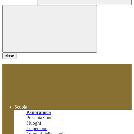
close
Scuola
Panoramica
Presentazione
I luoghi
Le persone
I numeri della scuola