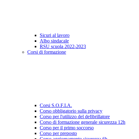
Sicuri al lavoro
Albo sindacale
RSU scuola 2022-2023
Corsi di formazione
Corsi S.O.F.I.A.
Corso obbligatorio sulla privacy
Corso per l'utilizzo del defibrillatore
Corso di formazione generale sicurezza 12h
Corso per il primo soccorso
Corso per preposto
Corso aggiornamento sicurezza 6h