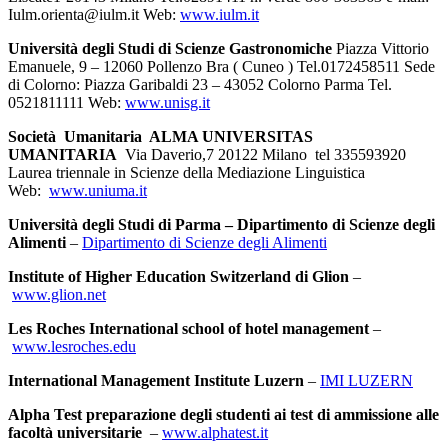
Iulm.orienta@iulm.it Web:
www.iulm.it
Università degli Studi di Scienze Gastronomiche
Piazza Vittorio
Emanuele, 9 – 12060 Pollenzo Bra ( Cuneo ) Tel.0172458511 Sede
di Colorno: Piazza Garibaldi 23 – 43052 Colorno Parma Tel.
0521811111 Web:
www.unisg.it
Società Umanitaria ALMA UNIVERSITAS
UMANITARIA
Via Daverio,7 20122 Milano tel 335593920
Laurea triennale in Scienze della Mediazione Linguistica
Web:
www.uniuma.it
Università degli Studi di Parma – Dipartimento di Scienze degli
Alimenti
–
Dipartimento di Scienze degli Alimenti
Institute of Higher Education Switzerland di Glion
–
www.glion.net
Les Roches International school of hotel management
–
www.lesroches.edu
International Management Institute Luzern
–
IMI LUZERN
Alpha Test preparazione degli studenti ai test di ammissione alle
facoltà universitarie
–
www.alphatest.it