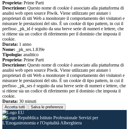
Proprieta:
Prime Parti
Descrizione:
Questo nome di cookie è associato alla piattaforma di
analisi web open source Piwik. Viene utilizzato per aiutare i
proprietari di siti Web a monitorare il comportamento dei visitatori e
misurare le prestazioni del sito. È un cookie di tipo pattern, in cui il
prefisso _pk_id è seguito da una breve serie di numeri e lettere, che
si ritiene sia un codice di riferimento per il dominio che imposta il
cookie.
Durata:
1 anno
Nome:
_pk_ses.1.839e
Tipologia:
analitico
Proprieta:
Prime Parti
Descrizione:
Questo nome di cookie è associato alla piattaforma di
analisi web open source Piwik. Viene utilizzato per aiutare i
proprietari di siti Web a monitorare il comportamento dei visitatori e
misurare le prestazioni del sito. È un cookie di tipo pattern, in cui il
prefisso _pk_ses è seguito da una breve serie di numeri e lettere, che
si ritiene sia un codice di riferimento per il dominio che imposta il
cookie.
Durata:
30 minuti
Accetta tutti
Salva le preferenze
Istituto Professionale Servizi per
L'Enogastronomia e l'Ospitalità Alberghiera