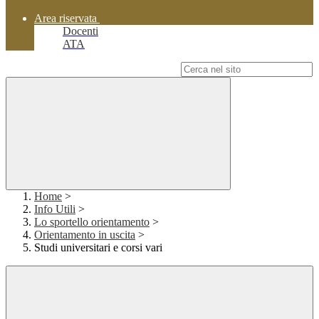
Area riservata
Docenti
ATA
Campo di ricerca per le pagine del sito
Home
>
Info Utili
>
Lo sportello orientamento
>
Orientamento in uscita
>
Studi universitari e corsi vari